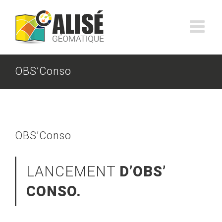
Skip
to
content
OBS’Conso
OBS’Conso
LANCEMENT
D’OBS’
CONSO.